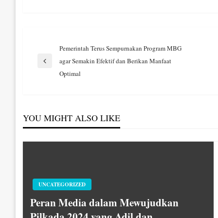
Navigasi
Pemerintah Terus Sempurnakan Program MBG
agar Semakin Efektif dan Berikan Manfaat
Previous
pos
Optimal
Post
YOU MIGHT ALSO LIKE
UNCATEGORIZED
Peran Media dalam Mewujudkan
Pilkada 2024 yang Adil dan