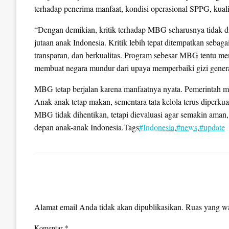
terhadap penerima manfaat, kondisi operasional SPPG, kualita
“Dengan demikian, kritik terhadap MBG seharusnya tidak d
jutaan anak Indonesia. Kritik lebih tepat ditempatkan sebag
transparan, dan berkualitas. Program sebesar MBG tentu memi
membuat negara mundur dari upaya memperbaiki gizi genera
MBG tetap berjalan karena manfaatnya nyata. Pemerintah mem
Anak-anak tetap makan, sementara tata kelola terus diperkua
MBG tidak dihentikan, tetapi dievaluasi agar semakin aman,
depan anak-anak Indonesia.Tags
#Indonesia
,
#news
,
#update
LEAVE A RESPONSE
Alamat email Anda tidak akan dipublikasikan.
Ruas yang wa
Komentar
*