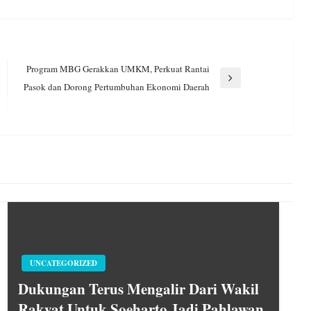
Program MBG Gerakkan UMKM, Perkuat Rantai
Next
Pasok dan Dorong Pertumbuhan Ekonomi Daerah
Post
UNCATEGORIZED
Dukungan Terus Mengalir Dari Wakil
Rakyat Untuk Soeharto Jadi Pahlawan