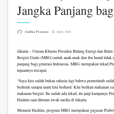
Jangka Panjang bag
Posted
Andika Pratama
Juli 8, 2026
on
Jakarta – Utusan Khusus Presiden Bidang Energi dan Ikl
Bergizi Gratis (MBG) untuk anak-anak dan ibu hamil tidak a
panjang bagi generasi Indonesia. MBG merupakan tekad Pre
tujuannya tercapai.
“Saya kira sudah bukan rahasia lagi bahwa pemerintah sud
berhenti sampai nanti kita berhasil. Kita berikan makanan y
makanan bergizi. Itu sudah ada tekad, itu janji kampanye Pra
Hashim saat ditemui awak media di Jakarta.
Menurut Hashim, program MBG merupakan gagasan Prabowo sej