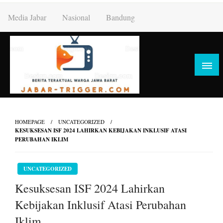
Skip
Media Jabar
Nasional
Bandung
to
content
HOMEPAGE
UNCATEGORIZED
KESUKSESAN ISF 2024 LAHIRKAN KEBIJAKAN INKLUSIF ATASI
PERUBAHAN IKLIM
UNCATEGORIZED
Kesuksesan ISF 2024 Lahirkan
Kebijakan Inklusif Atasi Perubahan
Iklim