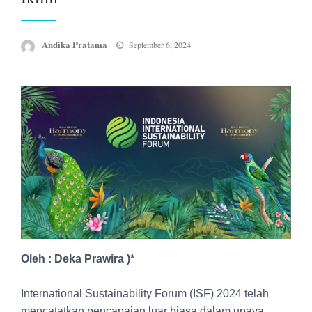
Posted
Andika Pratama
September 6, 2024
on
Oleh : Deka Prawira )*
International Sustainability Forum (ISF) 2024 telah
mencatatkan pencapaian luar biasa dalam upaya