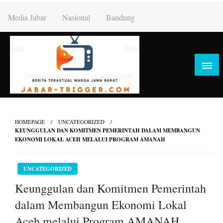
Skip
Media Jabar
Nasional
Bandung
to
content
HOMEPAGE
UNCATEGORIZED
KEUNGGULAN DAN KOMITMEN PEMERINTAH DALAM MEMBANGUN
EKONOMI LOKAL ACEH MELALUI PROGRAM AMANAH
UNCATEGORIZED
Keunggulan dan Komitmen Pemerintah
dalam Membangun Ekonomi Lokal
Aceh melalui Program AMANAH