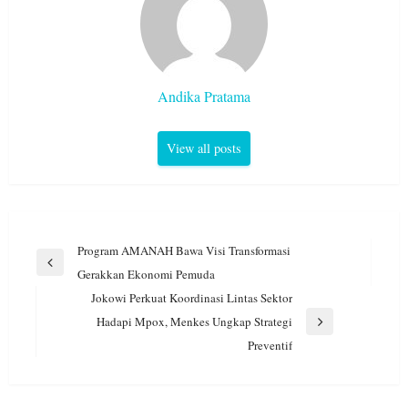
Andika Pratama
View all posts
Navigasi
Program AMANAH Bawa Visi Transformasi
pos
Previous
Gerakkan Ekonomi Pemuda
Post
Jokowi Perkuat Koordinasi Lintas Sektor
Hadapi Mpox, Menkes Ungkap Strategi
Next
Preventif
Post