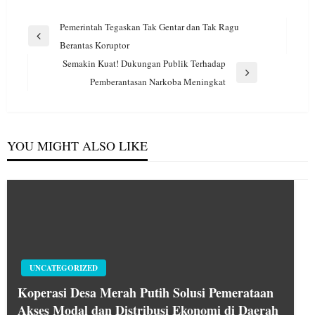
Navigasi
Pemerintah Tegaskan Tak Gentar dan Tak Ragu
pos
Previous
Berantas Koruptor
Post
Semakin Kuat! Dukungan Publik Terhadap
Next
Pemberantasan Narkoba Meningkat
Post
YOU MIGHT ALSO LIKE
UNCATEGORIZED
Koperasi Desa Merah Putih Solusi Pemerataan
Akses Modal dan Distribusi Ekonomi di Daerah