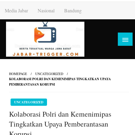
Skip
Media Jabar
Nasional
Bandung
to
content
HOMEPAGE
UNCATEGORIZED
KOLABORASI POLRI DAN KEMENIMIPAS TINGKATKAN UPAYA
PEMBERANTASAN KORUPSI
UNCATEGORIZED
Kolaborasi Polri dan Kemenimipas
Tingkatkan Upaya Pemberantasan
Korupsi