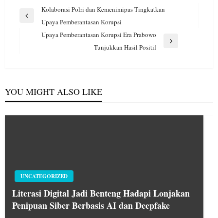
Navigasi
Kolaborasi Polri dan Kemenimipas Tingkatkan
pos
Previous
Upaya Pemberantasan Korupsi
Post
Upaya Pemberantasan Korupsi Era Prabowo
Next
Tunjukkan Hasil Positif
Post
YOU MIGHT ALSO LIKE
UNCATEGORIZED
Literasi Digital Jadi Benteng Hadapi Lonjakan
Penipuan Siber Berbasis AI dan Deepfake