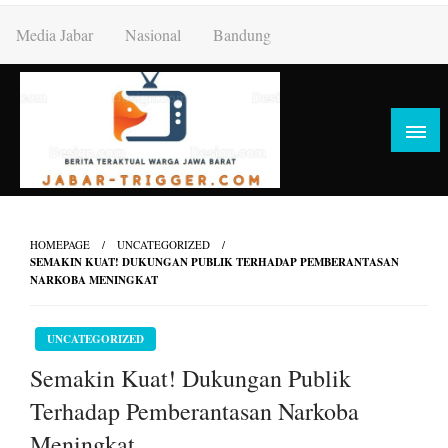
Skip
Media Jabar
Nasional
Bandung
to
content
HOMEPAGE
UNCATEGORIZED
SEMAKIN KUAT! DUKUNGAN PUBLIK TERHADAP PEMBERANTASAN
NARKOBA MENINGKAT
UNCATEGORIZED
Semakin Kuat! Dukungan Publik
Terhadap Pemberantasan Narkoba
Meningkat