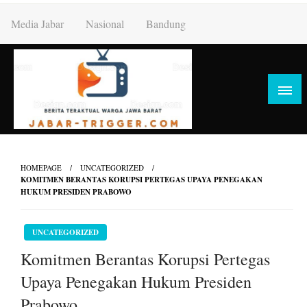
Skip
Media Jabar
Nasional
Bandung
to
content
HOMEPAGE
UNCATEGORIZED
KOMITMEN BERANTAS KORUPSI PERTEGAS UPAYA PENEGAKAN
HUKUM PRESIDEN PRABOWO
UNCATEGORIZED
Komitmen Berantas Korupsi Pertegas
Upaya Penegakan Hukum Presiden
Prabowo