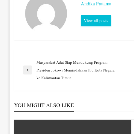
Andika Pratama
View all posts
Navigasi
Masyarakat Adat Siap Mendukung Program
Presiden Jokowi Memindahkan Ibu Kota Negara
Previous
pos
ke Kalimantan Timur
Post
YOU MIGHT ALSO LIKE