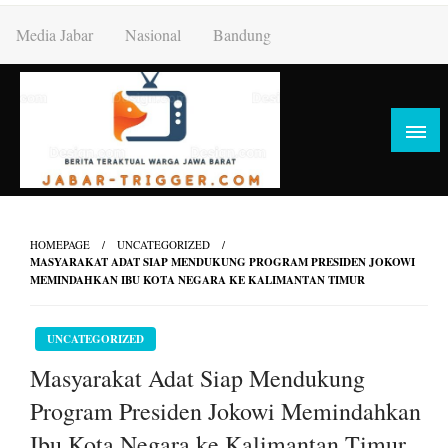
Skip
Media Jabar
Nasional
Bandung
to
content
HOMEPAGE
UNCATEGORIZED
MASYARAKAT ADAT SIAP MENDUKUNG PROGRAM PRESIDEN JOKOWI
MEMINDAHKAN IBU KOTA NEGARA KE KALIMANTAN TIMUR
UNCATEGORIZED
Masyarakat Adat Siap Mendukung
Program Presiden Jokowi Memindahkan
Ibu Kota Negara ke Kalimantan Timur