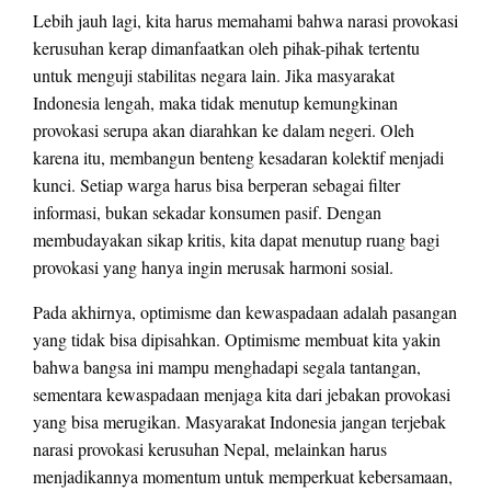
Lebih jauh lagi, kita harus memahami bahwa narasi provokasi
kerusuhan kerap dimanfaatkan oleh pihak-pihak tertentu
untuk menguji stabilitas negara lain. Jika masyarakat
Indonesia lengah, maka tidak menutup kemungkinan
provokasi serupa akan diarahkan ke dalam negeri. Oleh
karena itu, membangun benteng kesadaran kolektif menjadi
kunci. Setiap warga harus bisa berperan sebagai filter
informasi, bukan sekadar konsumen pasif. Dengan
membudayakan sikap kritis, kita dapat menutup ruang bagi
provokasi yang hanya ingin merusak harmoni sosial.
Pada akhirnya, optimisme dan kewaspadaan adalah pasangan
yang tidak bisa dipisahkan. Optimisme membuat kita yakin
bahwa bangsa ini mampu menghadapi segala tantangan,
sementara kewaspadaan menjaga kita dari jebakan provokasi
yang bisa merugikan. Masyarakat Indonesia jangan terjebak
narasi provokasi kerusuhan Nepal, melainkan harus
menjadikannya momentum untuk memperkuat kebersamaan,