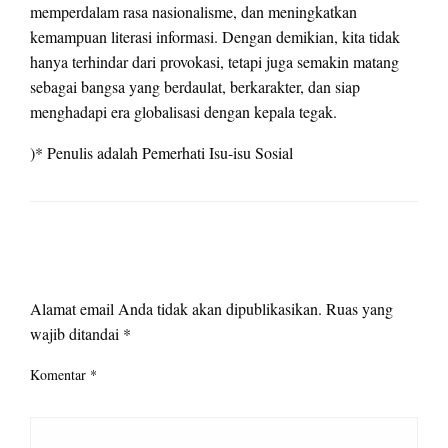
memperdalam rasa nasionalisme, dan meningkatkan
kemampuan literasi informasi. Dengan demikian, kita tidak
hanya terhindar dari provokasi, tetapi juga semakin matang
sebagai bangsa yang berdaulat, berkarakter, dan siap
menghadapi era globalisasi dengan kepala tegak.
)* Penulis adalah Pemerhati Isu-isu Sosial
LEAVE A RESPONSE
Alamat email Anda tidak akan dipublikasikan.
Ruas yang
wajib ditandai
*
Komentar
*