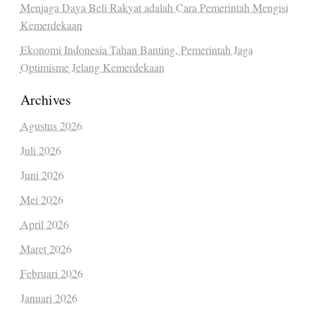
Menjaga Daya Beli Rakyat adalah Cara Pemerintah Mengisi
Kemerdekaan
Ekonomi Indonesia Tahan Banting, Pemerintah Jaga
Optimisme Jelang Kemerdekaan
Archives
Agustus 2026
Juli 2026
Juni 2026
Mei 2026
April 2026
Maret 2026
Februari 2026
Januari 2026