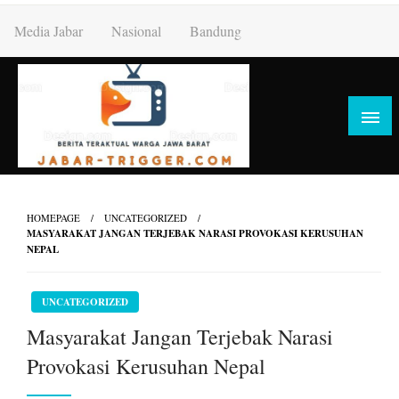
Skip
Media Jabar
Nasional
Bandung
to
content
HOMEPAGE
UNCATEGORIZED
MASYARAKAT JANGAN TERJEBAK NARASI PROVOKASI KERUSUHAN
NEPAL
UNCATEGORIZED
Masyarakat Jangan Terjebak Narasi
Provokasi Kerusuhan Nepal