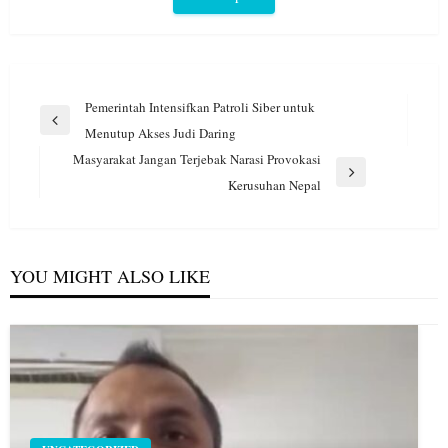
Navigasi
Pemerintah Intensifkan Patroli Siber untuk
pos
Previous
Menutup Akses Judi Daring
Post
Masyarakat Jangan Terjebak Narasi Provokasi
Next
Kerusuhan Nepal
Post
YOU MIGHT ALSO LIKE