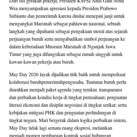
Dari sisi gerakan pekerja, Presiden KSPSI Andi Gani Nena
Wea menyampaikan apresiasi kepada Presiden Prabowo
Subianto dan pemerintah karena dinilai menepati janji untuk
mengangkat Marsinah sebagai pahlawan nasional, sebuah
langkah yang dipahami sebagai pengakuan moral atas sejarah
perjuangan buruh serta mengabadikan simbol perjuangan ke
dalam keberadaan Museum Marsinah di Nganjuk Jawa
Timur yang juga difungsikan sebagai rumah singgah untuk
kawan-kawan pekerja atau buruh.
May Day 2026 layak dijadikan titik balik untuk memperkuat
kolaborasi buruhpemerintahpengusaha. Tuntutan buruh perlu
diarahkan menjadi paket agenda yang terukur, transparansi
dan perbaikan kondisi kerja di tingkat perusahaan; penguatan
literasi ekonomi dan disiplin negosiasi di tingkat serikat; serta
kebijakan mitigasi PHK dan penguatan perlindungan di
tingkat negara. Mari bergerak dalam logika perbaikan sistem,
May Day tidak lagi semata ruang ekspresi, melainkan
menjadi momen pembaruan kontrak sosial hubungan