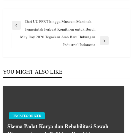
Navigasi
Dari UU PPRT hingga Museum Marsinah,
pos
Previous
Pemerintah Perkuat Komitmen untuk Buruh
Post
May Day 2026 Tegaskan Arah Baru Hubungan
Next
Industrial Indonesia
Post
YOU MIGHT ALSO LIKE
UNCATEGORIZED
Skema Padat Karya dan Rehabilitasi Sawah