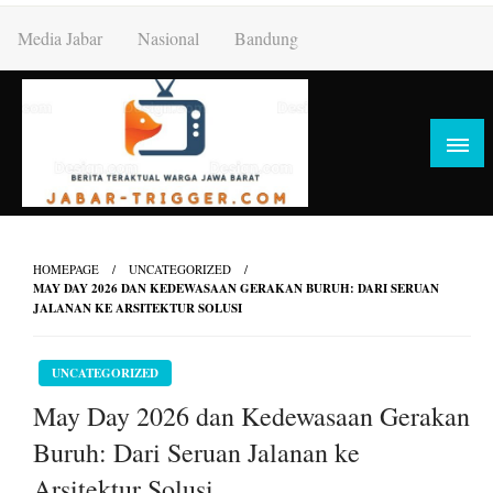
Skip
Media Jabar
Nasional
Bandung
to
content
HOMEPAGE
UNCATEGORIZED
MAY DAY 2026 DAN KEDEWASAAN GERAKAN BURUH: DARI SERUAN
JALANAN KE ARSITEKTUR SOLUSI
UNCATEGORIZED
May Day 2026 dan Kedewasaan Gerakan
Buruh: Dari Seruan Jalanan ke
Arsitektur Solusi