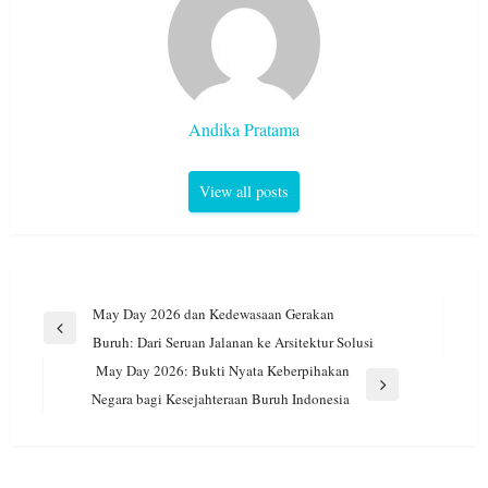
Andika Pratama
View all posts
Navigasi
May Day 2026 dan Kedewasaan Gerakan
pos
Previous
Buruh: Dari Seruan Jalanan ke Arsitektur Solusi
Post
May Day 2026: Bukti Nyata Keberpihakan
Next
Negara bagi Kesejahteraan Buruh Indonesia
Post