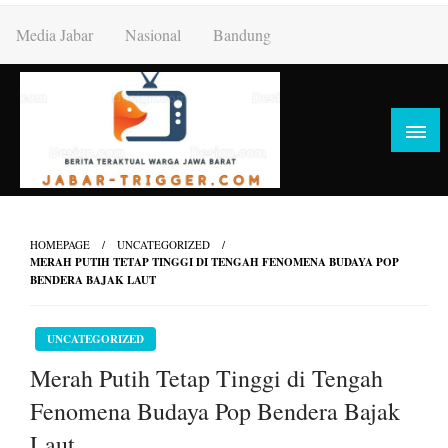
Skip
Media Jabar
Nasional
Bandung
to
content
HOMEPAGE
UNCATEGORIZED
MERAH PUTIH TETAP TINGGI DI TENGAH FENOMENA BUDAYA POP
BENDERA BAJAK LAUT
UNCATEGORIZED
Merah Putih Tetap Tinggi di Tengah
Fenomena Budaya Pop Bendera Bajak
Laut