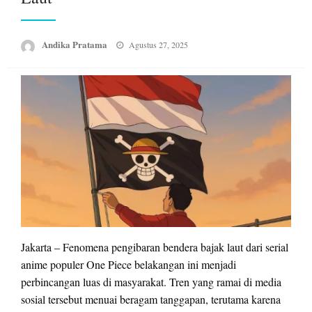
Posted
Andika Pratama
Agustus 27, 2025
on
Jakarta – Fenomena pengibaran bendera bajak laut dari serial
anime populer One Piece belakangan ini menjadi
perbincangan luas di masyarakat. Tren yang ramai di media
sosial tersebut menuai beragam tanggapan, terutama karena