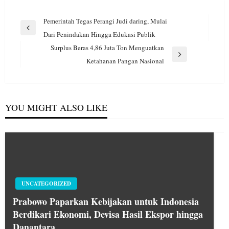
Navigasi
Pemerintah Tegas Perangi Judi daring, Mulai
pos
Previous
Dari Penindakan Hingga Edukasi Publik
Post
Surplus Beras 4,86 Juta Ton Menguatkan
Next
Ketahanan Pangan Nasional
Post
YOU MIGHT ALSO LIKE
UNCATEGORIZED
Prabowo Paparkan Kebijakan untuk Indonesia
Berdikari Ekonomi, Devisa Hasil Ekspor hingga
Danantara