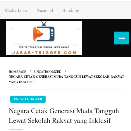
Skip
Media Jabar
Nasional
Bandung
to
content
HOMEPAGE
UNCATEGORIZED
NEGARA CETAK GENERASI MUDA TANGGUH LEWAT SEKOLAH RAKYAT
YANG INKLUSIF
UNCATEGORIZED
Negara Cetak Generasi Muda Tangguh
Lewat Sekolah Rakyat yang Inklusif