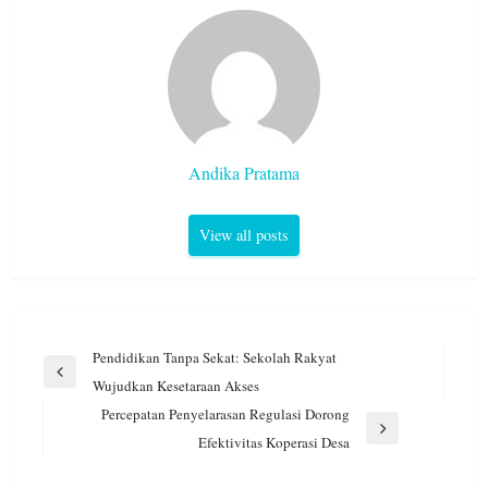
Andika Pratama
View all posts
Navigasi
Pendidikan Tanpa Sekat: Sekolah Rakyat
pos
Previous
Wujudkan Kesetaraan Akses
Post
Percepatan Penyelarasan Regulasi Dorong
Next
Efektivitas Koperasi Desa
Post