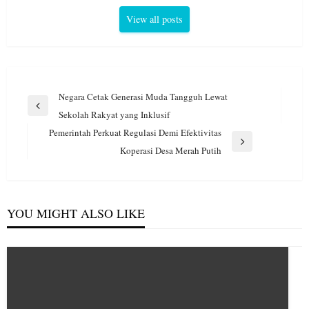
View all posts
Navigasi
Negara Cetak Generasi Muda Tangguh Lewat
pos
Previous
Sekolah Rakyat yang Inklusif
Post
Pemerintah Perkuat Regulasi Demi Efektivitas
Next
Koperasi Desa Merah Putih
Post
YOU MIGHT ALSO LIKE