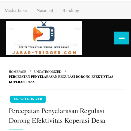
Skip
Media Jabar
Nasional
Bandung
to
content
HOMEPAGE
UNCATEGORIZED
PERCEPATAN PENYELARASAN REGULASI DORONG EFEKTIVITAS
KOPERASI DESA
UNCATEGORIZED
Percepatan Penyelarasan Regulasi
Dorong Efektivitas Koperasi Desa