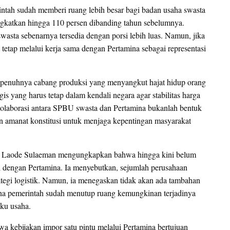
ah sudah memberi ruang lebih besar bagi badan usaha swasta
gkatkan hingga 110 persen dibanding tahun sebelumnya.
sta sebenarnya tersedia dengan porsi lebih luas. Namun, jika
 tetap melalui kerja sama dengan Pertamina sebagai representasi
sepenuhnya cabang produksi yang menyangkut hajat hidup orang
is yang harus tetap dalam kendali negara agar stabilitas harga
kolaborasi antara SPBU swasta dan Pertamina bukanlah bentuk
n amanat konstitusi untuk menjaga kepentingan masyarakat
DM Laode Sulaeman mengungkapkan bahwa hingga kini belum
i dengan Pertamina. Ia menyebutkan, sejumlah perusahaan
rategi logistik. Namun, ia menegaskan tidak akan ada tambahan
a pemerintah sudah menutup ruang kemungkinan terjadinya
ku usaha.
 kebijakan impor satu pintu melalui Pertamina bertujuan