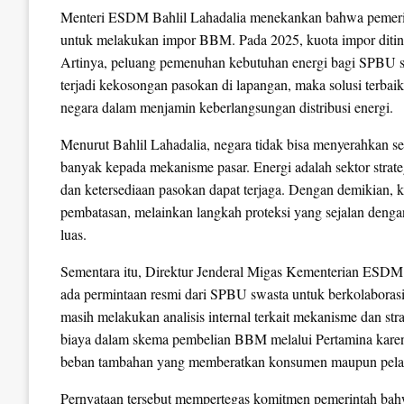
Menteri ESDM Bahlil Lahadalia menekankan bahwa pemerint
untuk melakukan impor BBM. Pada 2025, kuota impor ditin
Artinya, peluang pemenuhan kebutuhan energi bagi SPBU swa
terjadi kekosongan pasokan di lapangan, maka solusi terbaik
negara dalam menjamin keberlangsungan distribusi energi.
Menurut Bahlil Lahadalia, negara tidak bisa menyerahkan 
banyak kepada mekanisme pasar. Energi adalah sektor strateg
dan ketersediaan pasokan dapat terjaga. Dengan demikian, 
pembatasan, melainkan langkah proteksi yang sejalan denga
luas.
Sementara itu, Direktur Jenderal Migas Kementerian ES
ada permintaan resmi dari SPBU swasta untuk berkolaboras
masih melakukan analisis internal terkait mekanisme dan st
biaya dalam skema pembelian BBM melalui Pertamina karen
beban tambahan yang memberatkan konsumen maupun pela
Pernyataan tersebut mempertegas komitmen pemerintah bahwa