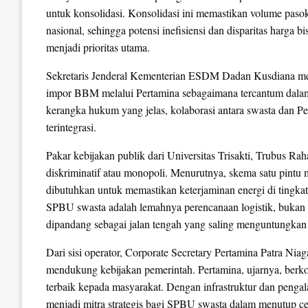
untuk konsolidasi. Konsolidasi ini memastikan volume paso
nasional, sehingga potensi inefisiensi dan disparitas harga
menjadi prioritas utama.
Sekretaris Jenderal Kementerian ESDM Dadan Kusdiana m
impor BBM melalui Pertamina sebagaimana tercantum dala
kerangka hukum yang jelas, kolaborasi antara swasta dan P
terintegrasi.
Pakar kebijakan publik dari Universitas Trisakti, Trubus Ra
diskriminatif atau monopoli. Menurutnya, skema satu pintu 
dibutuhkan untuk memastikan keterjaminan energi di tingkat
SPBU swasta adalah lemahnya perencanaan logistik, bukan k
dipandang sebagai jalan tengah yang saling menguntungkan
Dari sisi operator, Corporate Secretary Pertamina Patra N
mendukung kebijakan pemerintah. Pertamina, ujarnya, berk
terbaik kepada masyarakat. Dengan infrastruktur dan pengal
menjadi mitra strategis bagi SPBU swasta dalam menutup ce