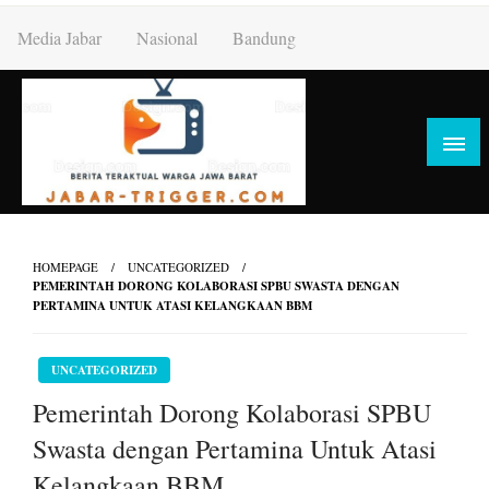
Skip
Media Jabar
Nasional
Bandung
to
content
HOMEPAGE
UNCATEGORIZED
PEMERINTAH DORONG KOLABORASI SPBU SWASTA DENGAN
PERTAMINA UNTUK ATASI KELANGKAAN BBM
UNCATEGORIZED
Pemerintah Dorong Kolaborasi SPBU
Swasta dengan Pertamina Untuk Atasi
Kelangkaan BBM