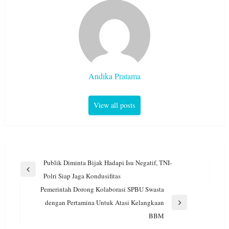
Andika Pratama
View all posts
Navigasi
Publik Diminta Bijak Hadapi Isu Negatif, TNI-
pos
Previous
Polri Siap Jaga Kondusifitas
Post
Pemerintah Dorong Kolaborasi SPBU Swasta
dengan Pertamina Untuk Atasi Kelangkaan
Next
BBM
Post