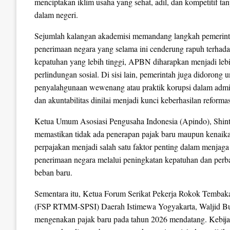
menciptakan iklim usaha yang sehat, adil, dan kompetitif ta
dalam negeri.
Sejumlah kalangan akademisi memandang langkah pemerinta
penerimaan negara yang selama ini cenderung rapuh terhad
kepatuhan yang lebih tinggi, APBN diharapkan menjadi l
perlindungan sosial. Di sisi lain, pemerintah juga didoro
penyalahgunaan wewenang atau praktik korupsi dalam admini
dan akuntabilitas dinilai menjadi kunci keberhasilan reformasi
Ketua Umum Asosiasi Pengusaha Indonesia (Apindo), Shin
memastikan tidak ada penerapan pajak baru maupun kenaikan
perpajakan menjadi salah satu faktor penting dalam menjag
penerimaan negara melalui peningkatan kepatuhan dan perb
beban baru.
Sementara itu, Ketua Forum Serikat Pekerja Rokok Tembak
(FSP RTMM-SPSI) Daerah Istimewa Yogyakarta, Waljid Budi
mengenakan pajak baru pada tahun 2026 mendatang. Kebijaka