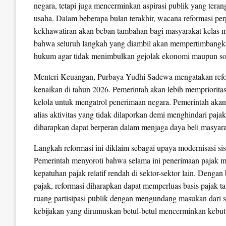
negara, tetapi juga mencerminkan aspirasi publik yang teran
usaha. Dalam beberapa bulan terakhir, wacana reformasi pe
kekhawatiran akan beban tambahan bagi masyarakat kela
bahwa seluruh langkah yang diambil akan mempertimbangkan 
hukum agar tidak menimbulkan gejolak ekonomi maupun sos
Menteri Keuangan, Purbaya Yudhi Sadewa mengatakan reform
kenaikan di tahun 2026. Pemerintah akan lebih memprioritas
kelola untuk mengatrol penerimaan negara. Pemerintah aka
alias aktivitas yang tidak dilaporkan demi menghindari pajak
diharapkan dapat berperan dalam menjaga daya beli masyar
Langkah reformasi ini diklaim sebagai upaya modernisasi sist
Pemerintah menyoroti bahwa selama ini penerimaan pajak ma
kepatuhan pajak relatif rendah di sektor-sektor lain. Dengan 
pajak, reformasi diharapkan dapat memperluas basis paja
ruang partisipasi publik dengan mengundang masukan dari se
kebijakan yang dirumuskan betul-betul mencerminkan kebu