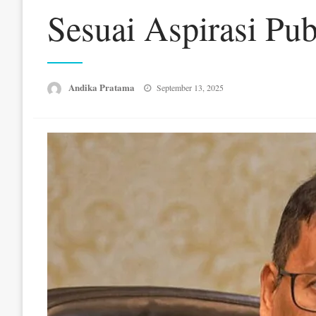
Sesuai Aspirasi Pu
Posted
Andika Pratama
September 13, 2025
on