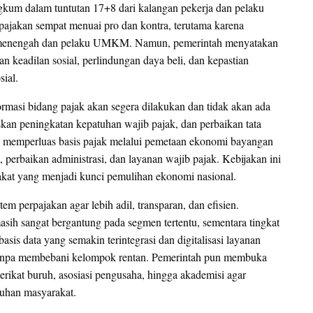
gkum dalam tuntutan 17+8 dari kalangan pekerja dan pelaku
rpajakan sempat menuai pro dan kontra, terutama karena
s menengah dan pelaku UMKM. Namun, pemerintah menyatakan
keadilan sosial, perlindungan daya beli, dan kepastian
ial.
asi bidang pajak akan segera dilakukan dan tidak akan ada
kan peningkatan kepatuhan wajib pajak, dan perbaikan tata
n memperluas basis pajak melalui pemetaan ekonomi bayangan
, perbaikan administrasi, dan layanan wajib pajak. Kebijakan ini
akat yang menjadi kunci pemulihan ekonomi nasional.
em perpajakan agar lebih adil, transparan, dan efisien.
sih sangat bergantung pada segmen tertentu, sementara tingkat
basis data yang semakin terintegrasi dan digitalisasi layanan
k tanpa membebani kelompok rentan. Pemerintah pun membuka
rikat buruh, asosiasi pengusaha, hingga akademisi agar
tuhan masyarakat.