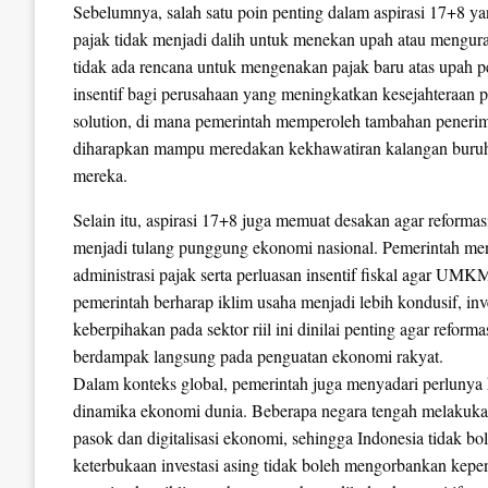
Sebelumnya, salah satu poin penting dalam aspirasi 17+8 
pajak tidak menjadi dalih untuk menekan upah atau mengur
tidak ada rencana untuk mengenakan pajak baru atas upah 
insentif bagi perusahaan yang meningkatkan kesejahteraan p
solution, di mana pemerintah memperoleh tambahan peneri
diharapkan mampu meredakan kekhawatiran kalangan buruh 
mereka.
Selain itu, aspirasi 17+8 juga memuat desakan agar refo
menjadi tulang punggung ekonomi nasional. Pemerintah me
administrasi pajak serta perluasan insentif fiskal agar UMK
pemerintah berharap iklim usaha menjadi lebih kondusif, inve
keberpihakan pada sektor riil ini dinilai penting agar reformas
berdampak langsung pada penguatan ekonomi rakyat.
Dalam konteks global, pemerintah juga menyadari perlunya h
dinamika ekonomi dunia. Beberapa negara tengah melakukan 
pasok dan digitalisasi ekonomi, sehingga Indonesia tidak 
keterbukaan investasi asing tidak boleh mengorbankan kepen