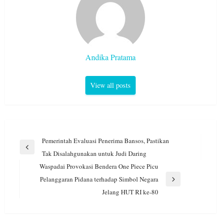
Andika Pratama
View all posts
Navigasi
Pemerintah Evaluasi Penerima Bansos, Pastikan
pos
Previous
Tak Disalahgunakan untuk Judi Daring
Post
Waspadai Provokasi Bendera One Piece Picu
Pelanggaran Pidana terhadap Simbol Negara
Next
Jelang HUT RI ke-80
Post