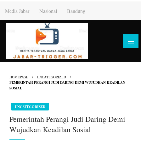
Skip
Media Jabar
Nasional
Bandung
to
content
HOMEPAGE
UNCATEGORIZED
PEMERINTAH PERANGI JUDI DARING DEMI WUJUDKAN KEADILAN
SOSIAL
UNCATEGORIZED
Pemerintah Perangi Judi Daring Demi
Wujudkan Keadilan Sosial