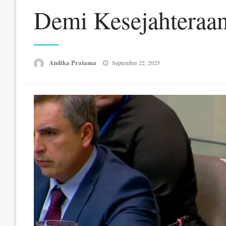
Demi Kesejahteraa
Posted
Andika Pratama
September 22, 2025
on