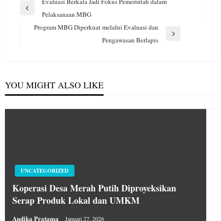
Navigasi
Evaluasi Berkala Jadi Fokus Pemerintah dalam
pos
Previous
Pelaksanaan MBG
Post
Program MBG Diperkuat melalui Evaluasi dan
Next
Pengawasan Berlapis
Post
YOU MIGHT ALSO LIKE
UNCATEGORIZED
Koperasi Desa Merah Putih Diproyeksikan
Serap Produk Lokal dan UMKM
Andika Pratama
Januari 27, 2026