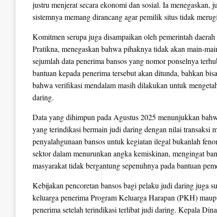
justru menjerat secara ekonomi dan sosial. Ia menegaskan, 
sistemnya memang dirancang agar pemilik situs tidak merugi
Komitmen serupa juga disampaikan oleh pemerintah daerah l
Pratikna, menegaskan bahwa pihaknya tidak akan main-mai
sejumlah data penerima bansos yang nomor ponselnya terhub
bantuan kepada penerima tersebut akan ditunda, bahkan bis
bahwa verifikasi mendalam masih dilakukan untuk mengetahu
daring.
Data yang dihimpun pada Agustus 2025 menunjukkan bahwa d
yang terindikasi bermain judi daring dengan nilai transaksi
penyalahgunaan bansos untuk kegiatan ilegal bukanlah feno
sektor dalam menurunkan angka kemiskinan, mengingat bans
masyarakat tidak bergantung sepenuhnya pada bantuan peme
Kebijakan pencoretan bansos bagi pelaku judi daring juga 
keluarga penerima Program Keluarga Harapan (PKH) maupu
penerima setelah terindikasi terlibat judi daring. Kepala D