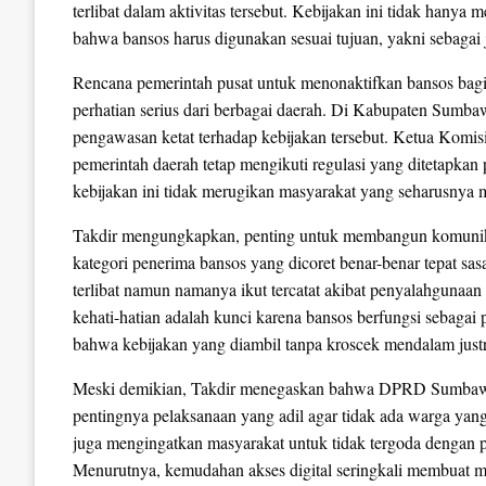
terlibat dalam aktivitas tersebut. Kebijakan ini tidak hanya m
bahwa bansos harus digunakan sesuai tujuan, yakni sebagai 
Rencana pemerintah pusat untuk menonaktifkan bansos bagi 
perhatian serius dari berbagai daerah. Di Kabupaten Sum
pengawasan ketat terhadap kebijakan tersebut. Ketua K
pemerintah daerah tetap mengikuti regulasi yang ditetapkan 
kebijakan ini tidak merugikan masyarakat yang seharusnya
Takdir mengungkapkan, penting untuk membangun komunika
kategori penerima bansos yang dicoret benar-benar tepat sa
terlibat namun namanya ikut tercatat akibat penyalahgunaan 
kehati-hatian adalah kunci karena bansos berfungsi sebaga
bahwa kebijakan yang diambil tanpa kroscek mendalam justr
Meski demikian, Takdir menegaskan bahwa DPRD Sumbawa 
pentingnya pelaksanaan yang adil agar tidak ada warga yan
juga mengingatkan masyarakat untuk tidak tergoda dengan pra
Menurutnya, kemudahan akses digital seringkali membuat ma