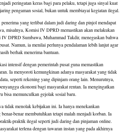
enjadi peringatan keras bagi para pelaku, tetapi juga sinyal kuat
jaring pengaman sosial, bukan untuk membiayai kegiatan ilegal.
penerima yang terlibat dalam judi daring dan pinjol mendapat
bawa, misalnya, Komisi IV DPRD memastikan akan melakukan
omisi IV DPRD Sumbawa, Muhammad Takdir, menegaskan bahwa
pusat. Namun, ia menilai perlunya pendalaman lebih lanjut agar
 masih berhak menerima bantuan.
si intensif dengan pemerintah pusat guna memastikan
saran. Ia menyoroti kemungkinan adanya masyarakat yang tidak
data, seperti rekening yang dipinjam orang lain. Menurutnya,
i penyangga ekonomi bagi masyarakat rentan. Ia mengingatkan
u bisa memunculkan gejolak sosial baru.
tidak menolak kebijakan ini. Ia hanya menekankan
g benar-benar membutuhkan tetapi malah menjadi korban. Ia
ktik-praktik ilegal seperti judi daring dan pinjaman online.
syarakat terlena dengan tawaran instan yang pada akhirnya