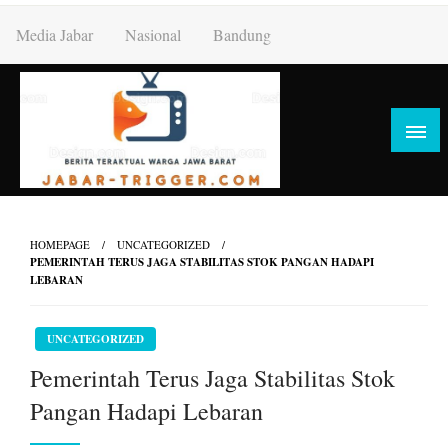
Skip
Media Jabar
Nasional
Bandung
to
content
HOMEPAGE
UNCATEGORIZED
PEMERINTAH TERUS JAGA STABILITAS STOK PANGAN HADAPI
LEBARAN
UNCATEGORIZED
Pemerintah Terus Jaga Stabilitas Stok
Pangan Hadapi Lebaran