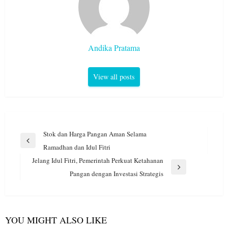
Andika Pratama
View all posts
Navigasi
Stok dan Harga Pangan Aman Selama
pos
Previous
Ramadhan dan Idul Fitri
Post
Jelang Idul Fitri, Pemerintah Perkuat Ketahanan
Next
Pangan dengan Investasi Strategis
Post
YOU MIGHT ALSO LIKE