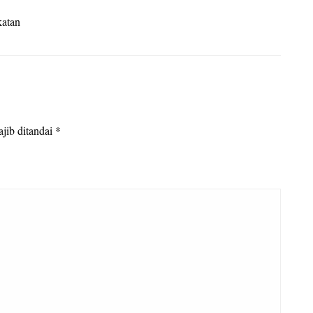
katan
jib ditandai
*