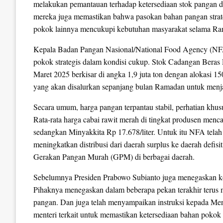
melakukan pemantauan terhadap ketersediaan stok pangan di 
mereka juga memastikan bahwa pasokan bahan pangan strateg
pokok lainnya mencukupi kebutuhan masyarakat selama Ram
Kepala Badan Pangan Nasional/National Food Agency (NFA)
pokok strategis dalam kondisi cukup. Stok Cadangan Beras
Maret 2025 berkisar di angka 1,9 juta ton dengan alokasi 1
yang akan disalurkan sepanjang bulan Ramadan untuk menja
Secara umum, harga pangan terpantau stabil, perhatian khu
Rata-rata harga cabai rawit merah di tingkat produsen men
sedangkan Minyakkita Rp 17.678/liter. Untuk itu NFA tela
meningkatkan distribusi dari daerah surplus ke daerah defi
Gerakan Pangan Murah (GPM) di berbagai daerah.
Sebelumnya Presiden Prabowo Subianto juga menegaskan ko
Pihaknya menegaskan dalam beberapa pekan terakhir terus 
pangan. Dan juga telah menyampaikan instruksi kepada Me
menteri terkait untuk memastikan ketersediaan bahan poko