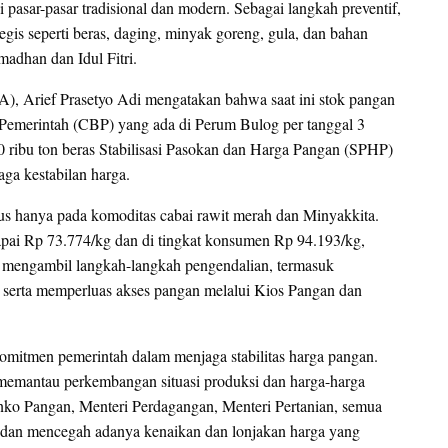
pasar-pasar tradisional dan modern. Sebagai langkah preventif,
is seperti beras, daging, minyak goreng, gula, dan bahan
adhan dan Idul Fitri.
, Arief Prasetyo Adi mengatakan bahwa saat ini stok pangan
 Pemerintah (CBP) yang ada di Perum Bulog per tanggal 3
50 ribu ton beras Stabilisasi Pasokan dan Harga Pangan (SPHP)
ga kestabilan harga.
sus hanya pada komoditas cabai rawit merah dan Minyakkita.
capai Rp 73.774/kg dan di tingkat konsumen Rp 94.193/kg,
h mengambil langkah-langkah pengendalian, termasuk
sit serta memperluas akses pangan melalui Kios Pangan dan
mitmen pemerintah dalam menjaga stabilitas harga pangan.
memantau perkembangan situasi produksi dan harga-harga
nko Pangan, Menteri Perdagangan, Menteri Pertanian, semua
k dan mencegah adanya kenaikan dan lonjakan harga yang