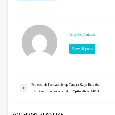
Andika Pratama
View all posts
Navigasi
Pemerintah Pastikan Serap Tenaga Kerja Baru dan
Previous
Libatkan Pihak Swasta dalam Optimalisasi MBG
Post
pos
YOU MIGHT ALSO LIKE