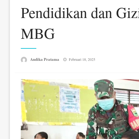
Pendidikan dan Giz
MBG
Posted
Andika Pratama
Februari 18, 2025
on