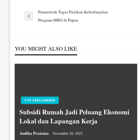
Navigasi
Pemerintah Tegas Pastikan Keberlanjutan
Previous
Program MBG di Papua
Post
pos
YOU MIGHT ALSO LIKE
UNCATEGORIZED
Subsidi Rumah Jadi Peluang Ekonomi
Lokal dan Lapangan Kerja
Andika Pratama
November 28, 2025