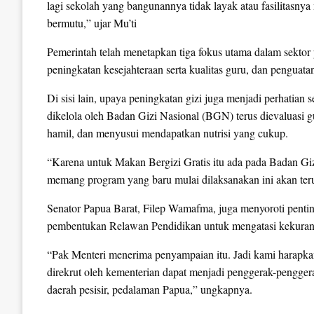
lagi sekolah yang bangunannya tidak layak atau fasilitas
bermutu,” ujar Mu’ti
Pemerintah telah menetapkan tiga fokus utama dalam sektor 
peningkatan kesejahteraan serta kualitas guru, dan penguata
Di sisi lain, upaya peningkatan gizi juga menjadi perhatia
dikelola oleh Badan Gizi Nasional (BGN) terus dievaluasi 
hamil, dan menyusui mendapatkan nutrisi yang cukup.
“Karena untuk Makan Bergizi Gratis itu ada pada Badan Giz
memang program yang baru mulai dilaksanakan ini akan terus
Senator Papua Barat, Filep Wamafma, juga menyoroti penti
pembentukan Relawan Pendidikan untuk mengatasi kekuranga
“Pak Menteri menerima penyampaian itu. Jadi kami harapkan
direkrut oleh kementerian dapat menjadi penggerak-pengger
daerah pesisir, pedalaman Papua,” ungkapnya.