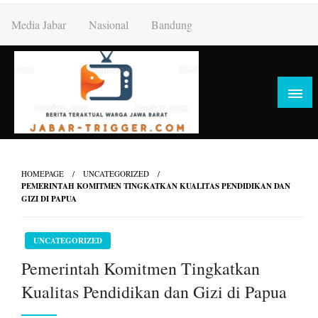
Skip
Media Jabar
Nasional
Bandung
to
content
HOMEPAGE
UNCATEGORIZED
PEMERINTAH KOMITMEN TINGKATKAN KUALITAS PENDIDIKAN DAN
GIZI DI PAPUA
UNCATEGORIZED
Pemerintah Komitmen Tingkatkan
Kualitas Pendidikan dan Gizi di Papua