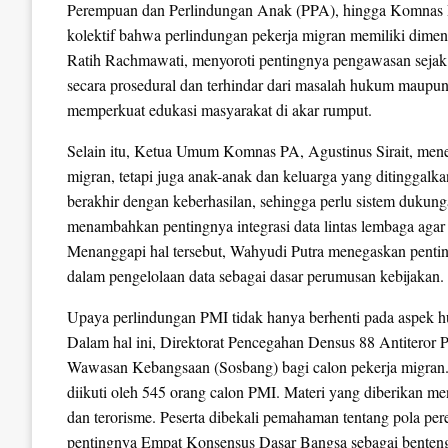
Perempuan dan Perlindungan Anak (PPA), hingga Komnas
kolektif bahwa perlindungan pekerja migran memiliki dimen
Ratih Rachmawati, menyoroti pentingnya pengawasan sejak p
secara prosedural dan terhindar dari masalah hukum maupun 
memperkuat edukasi masyarakat di akar rumput.
Selain itu, Ketua Umum Komnas PA, Agustinus Sirait, men
migran, tetapi juga anak-anak dan keluarga yang ditinggalka
berakhir dengan keberhasilan, sehingga perlu sistem duku
menambahkan pentingnya integrasi data lintas lembaga agar
Menanggapi hal tersebut, Wahyudi Putra menegaskan penting
dalam pengelolaan data sebagai dasar perumusan kebijakan.
Upaya perlindungan PMI tidak hanya berhenti pada aspek hu
Dalam hal ini, Direktorat Pencegahan Densus 88 Antiteror 
Wawasan Kebangsaan (Sosbang) bagi calon pekerja migran. 
diikuti oleh 545 orang calon PMI. Materi yang diberikan me
dan terorisme. Peserta dibekali pemahaman tentang pola pere
pentingnya Empat Konsensus Dasar Bangsa sebagai benteng