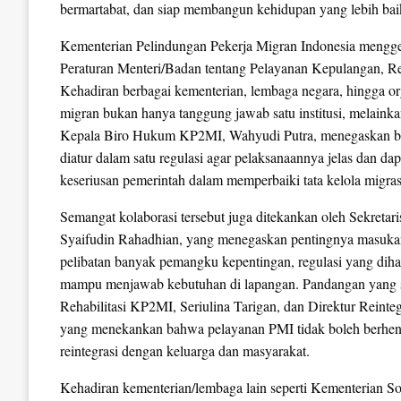
bermartabat, dan siap membangun kehidupan yang lebih baik 
Kementerian Pelindungan Pekerja Migran Indonesia mengge
Peraturan Menteri/Badan tentang Pelayanan Kepulangan, Reha
Kehadiran berbagai kementerian, lembaga negara, hingga or
migran bukan hanya tanggung jawab satu institusi, melainka
Kepala Biro Hukum KP2MI, Wahyudi Putra, menegaskan bahwa
diatur dalam satu regulasi agar pelaksanaannya jelas dan d
keseriusan pemerintah dalam memperbaiki tata kelola migrasi
Semangat kolaborasi tersebut juga ditekankan oleh Sekret
Syaifudin Rahadhian, yang menegaskan pentingnya masukan
pelibatan banyak pemangku kepentingan, regulasi yang dihasi
mampu menjawab kebutuhan di lapangan. Pandangan yang s
Rehabilitasi KP2MI, Seriulina Tarigan, dan Direktur Rein
yang menekankan bahwa pelayanan PMI tidak boleh berhenti
reintegrasi dengan keluarga dan masyarakat.
Kehadiran kementerian/lembaga lain seperti Kementerian S