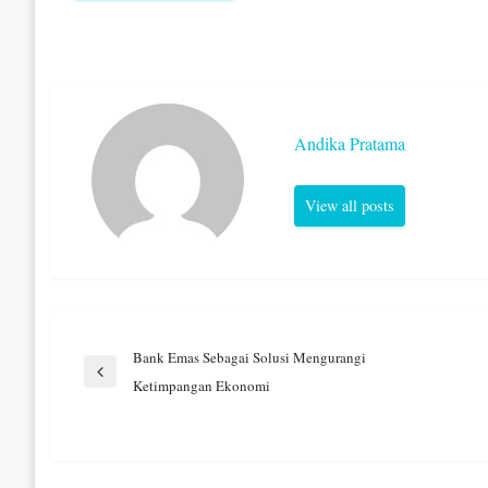
Andika Pratama
View all posts
Navigasi
Bank Emas Sebagai Solusi Mengurangi
Previous
Ketimpangan Ekonomi
Post
pos