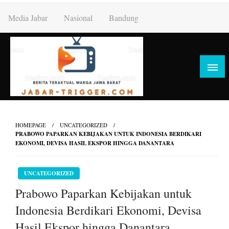
Skip
Media Jabar
Nasional
Bandung
to
content
HOMEPAGE
UNCATEGORIZED
PRABOWO PAPARKAN KEBIJAKAN UNTUK INDONESIA BERDIKARI
EKONOMI, DEVISA HASIL EKSPOR HINGGA DANANTARA
UNCATEGORIZED
Prabowo Paparkan Kebijakan untuk
Indonesia Berdikari Ekonomi, Devisa
Hasil Ekspor hingga Danantara