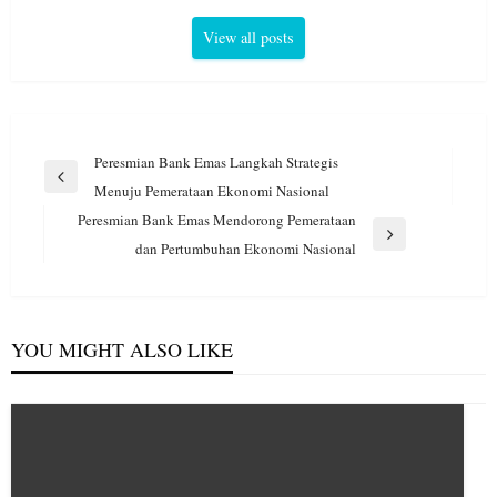
View all posts
Navigasi
Peresmian Bank Emas Langkah Strategis
pos
Previous
Menuju Pemerataan Ekonomi Nasional
Post
Peresmian Bank Emas Mendorong Pemerataan
Next
dan Pertumbuhan Ekonomi Nasional
Post
YOU MIGHT ALSO LIKE