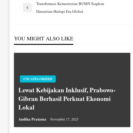
Navigasi
Transformasi Kementerian BUMN Siapkan
Previous
Danantara Hadapi Era Global
Post
pos
YOU MIGHT ALSO LIKE
UNCATEGORIZED
Lewat Kebijakan Inklusif, Prabowo-
Gibran Berhasil Perkuat Ekonomi
Lokal
Andika Pratama
November 17, 2025