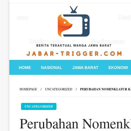
Skip
to
content
HOME
NASIONAL
JAWA BARAT
EKONOMI
HOMEPAGE
UNCATEGORIZED
PERUBAHAN NOMENKLATUR K
UNCATEGORIZED
Perubahan Nomenkl