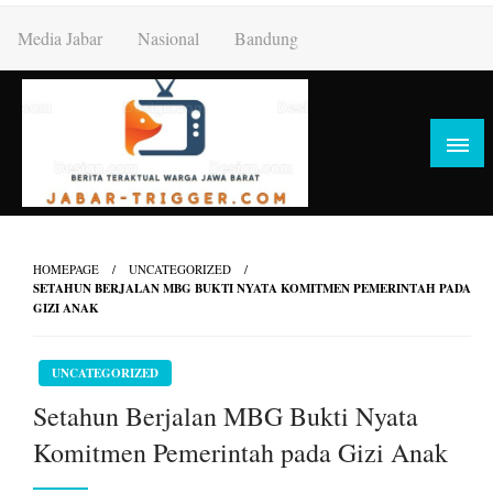
Skip
Media Jabar
Nasional
Bandung
to
content
HOMEPAGE
UNCATEGORIZED
SETAHUN BERJALAN MBG BUKTI NYATA KOMITMEN PEMERINTAH PADA
GIZI ANAK
UNCATEGORIZED
Setahun Berjalan MBG Bukti Nyata
Komitmen Pemerintah pada Gizi Anak