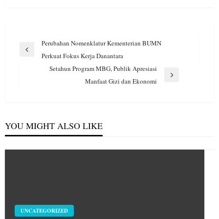
Navigasi
Perubahan Nomenklatur Kementerian BUMN
pos
Previous
Perkuat Fokus Kerja Danantara
Post
Setahun Program MBG, Publik Apresiasi
Next
Manfaat Gizi dan Ekonomi
Post
YOU MIGHT ALSO LIKE
UNCATEGORIZED