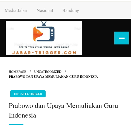
Skip
Media Jabar
Nasional
Bandung
to
content
HOMEPAGE
UNCATEGORIZED
PRABOWO DAN UPAYA MEMULIAKAN GURU INDONESIA
UNCATEGORIZED
Prabowo dan Upaya Memuliakan Guru
Indonesia