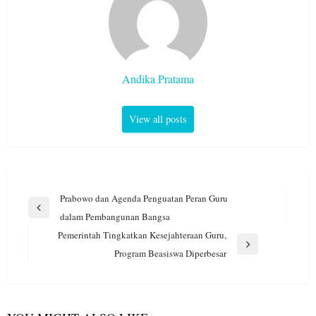
Andika Pratama
View all posts
Navigasi
Prabowo dan Agenda Penguatan Peran Guru
pos
Previous
dalam Pembangunan Bangsa
Post
Pemerintah Tingkatkan Kesejahteraan Guru,
Next
Program Beasiswa Diperbesar
Post