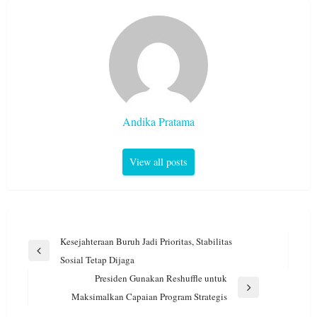
Andika Pratama
View all posts
Navigasi
Kesejahteraan Buruh Jadi Prioritas, Stabilitas
pos
Previous
Sosial Tetap Dijaga
Post
Presiden Gunakan Reshuffle untuk
Next
Maksimalkan Capaian Program Strategis
Post