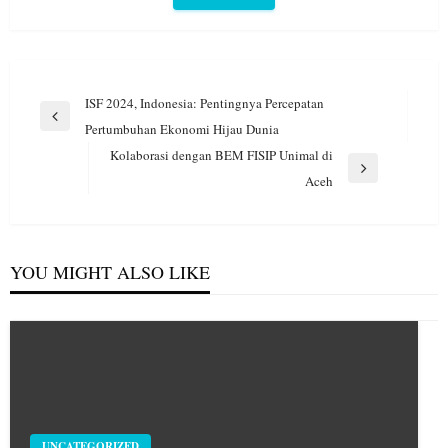
Navigasi
ISF 2024, Indonesia: Pentingnya Percepatan
pos
Previous
Pertumbuhan Ekonomi Hijau Dunia
Post
Kolaborasi dengan BEM FISIP Unimal di
Next
Aceh
Post
YOU MIGHT ALSO LIKE
UNCATEGORIZED