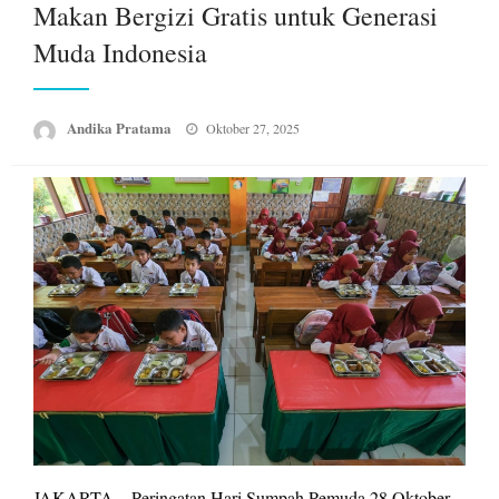
Makan Bergizi Gratis untuk Generasi
Muda Indonesia
Posted
Andika Pratama
Oktober 27, 2025
on
JAKARTA – Peringatan Hari Sumpah Pemuda 28 Oktober