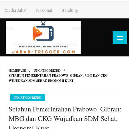
Skip
Media Jabar
Nasional
Bandung
to
content
HOMEPAGE
UNCATEGORIZED
SETAHUN PEMERINTAHAN PRABOWO–GIBRAN: MBG DAN CKG
WUJUDKAN SDM SEHAT, EKONOMI KUAT
UNCATEGORIZED
Setahun Pemerintahan Prabowo–Gibran:
MBG dan CKG Wujudkan SDM Sehat,
Ekonomi Kuat