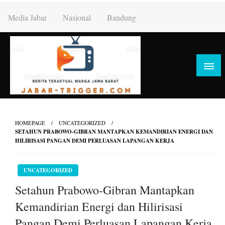
Skip
Media Jabar
Nasional
Bandung
to
content
HOMEPAGE
UNCATEGORIZED
SETAHUN PRABOWO-GIBRAN MANTAPKAN KEMANDIRIAN ENERGI DAN
HILIRISASI PANGAN DEMI PERLUASAN LAPANGAN KERJA
UNCATEGORIZED
Setahun Prabowo-Gibran Mantapkan
Kemandirian Energi dan Hilirisasi
Pangan Demi Perluasan Lapangan Kerja