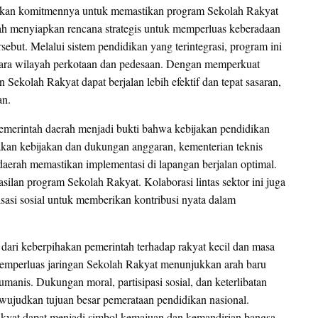
akan komitmennya untuk memastikan program Sekolah Rakyat
lah menyiapkan rencana strategis untuk memperluas keberadaan
sebut. Melalui sistem pendidikan yang terintegrasi, program ini
ara wilayah perkotaan dan pedesaan. Dengan memperkuat
Sekolah Rakyat dapat berjalan lebih efektif dan tepat sasaran,
an.
 pemerintah daerah menjadi bukti bahwa kebijakan pendidikan
diakan kebijakan dan dukungan anggaran, kementerian teknis
erah memastikan implementasi di lapangan berjalan optimal.
silan program Sekolah Rakyat. Kolaborasi lintas sektor ini juga
asi sosial untuk memberikan kontribusi nyata dalam
ari keberpihakan pemerintah terhadap rakyat kecil dan masa
memperluas jaringan Sekolah Rakyat menunjukkan arah baru
manis. Dukungan moral, partisipasi sosial, dan keterlibatan
ujudkan tujuan besar pemerataan pendidikan nasional.
akyat dapat menjadi simbol kemajuan dan kemandirian bangsa