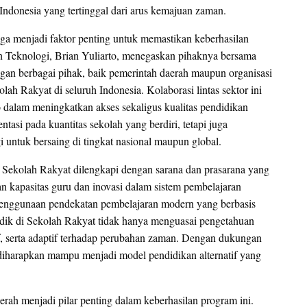
 Indonesia yang tertinggal dari arus kemajuan zaman.
aga menjadi faktor penting untuk memastikan keberhasilan
n Teknologi, Brian Yuliarto, menegaskan pihaknya bersama
an berbagai pihak, baik pemerintah daerah maupun organisasi
ah Rakyat di seluruh Indonesia. Kolaborasi lintas sektor ini
o dalam meningkatkan akses sekaligus kualitas pendidikan
ntasi pada kuantitas sekolah yang berdiri, tetapi juga
i untuk bersaing di tingkat nasional maupun global.
 Sekolah Rakyat dilengkapi dengan sarana dan prasarana yang
an kapasitas guru dan inovasi dalam sistem pembelajaran
 penggunaan pendekatan pembelajaran modern yang berbasis
a didik di Sekolah Rakyat tidak hanya menguasai pengetahuan
tif, serta adaptif terhadap perubahan zaman. Dengan dukungan
diharapkan mampu menjadi model pendidikan alternatif yang
erah menjadi pilar penting dalam keberhasilan program ini.