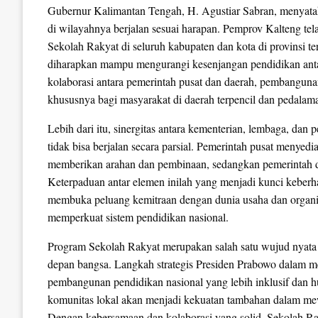
Gubernur Kalimantan Tengah, H. Agustiar Sabran, menyat
di wilayahnya berjalan sesuai harapan. Pemprov Kalteng te
Sekolah Rakyat di seluruh kabupaten dan kota di provinsi ter
diharapkan mampu mengurangi kesenjangan pendidikan ant
kolaborasi antara pemerintah pusat dan daerah, pembangunan 
khususnya bagi masyarakat di daerah terpencil dan pedalam
Lebih dari itu, sinergitas antara kementerian, lembaga, dan
tidak bisa berjalan secara parsial. Pemerintah pusat menye
memberikan arahan dan pembinaan, sedangkan pemerintah da
Keterpaduan antar elemen inilah yang menjadi kunci keberha
membuka peluang kemitraan dengan dunia usaha dan organis
memperkuat sistem pendidikan nasional.
Program Sekolah Rakyat merupakan salah satu wujud nyata d
depan bangsa. Langkah strategis Presiden Prabowo dalam 
pembangunan pendidikan nasional yang lebih inklusif dan hu
komunitas lokal akan menjadi kekuatan tambahan dalam mew
Dengan kebersamaan dan kolaborasi yang solid, Sekolah R