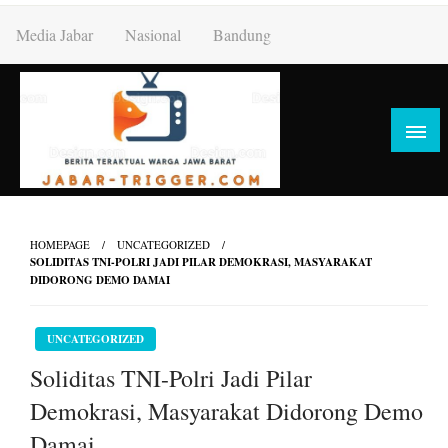
Skip
Media Jabar
Nasional
Bandung
to
content
HOMEPAGE
UNCATEGORIZED
SOLIDITAS TNI-POLRI JADI PILAR DEMOKRASI, MASYARAKAT
DIDORONG DEMO DAMAI
UNCATEGORIZED
Soliditas TNI-Polri Jadi Pilar
Demokrasi, Masyarakat Didorong Demo
Damai