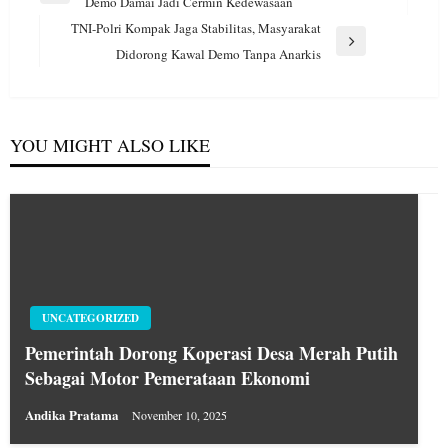
pos
Previous
Demo Damai Jadi Cermin Kedewasaan
Post
TNI-Polri Kompak Jaga Stabilitas, Masyarakat
Next
Didorong Kawal Demo Tanpa Anarkis
Post
YOU MIGHT ALSO LIKE
UNCATEGORIZED
Pemerintah Dorong Koperasi Desa Merah Putih
Sebagai Motor Pemerataan Ekonomi
Andika Pratama
November 10, 2025