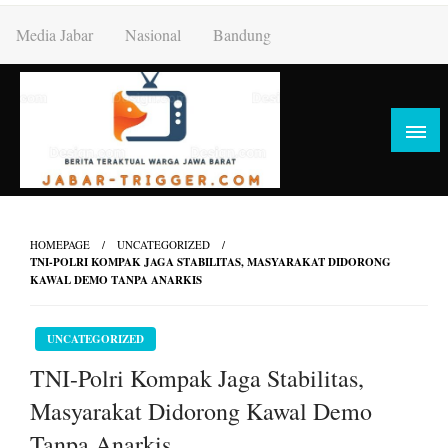
Skip
Media Jabar
Nasional
Bandung
to
content
HOMEPAGE
UNCATEGORIZED
TNI-POLRI KOMPAK JAGA STABILITAS, MASYARAKAT DIDORONG
KAWAL DEMO TANPA ANARKIS
UNCATEGORIZED
TNI-Polri Kompak Jaga Stabilitas,
Masyarakat Didorong Kawal Demo
Tanpa Anarkis