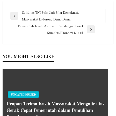
Navigasi
Soliditas TNI-Polri Jadi Pilar Demokrasi,
pos
Previous
Masyarakat Didorong Demo Damai
Post
Pemerintah Jawab Aspirasi 17+8 dengan Paket
Next
Stimulus Ekonomi 8+4+5
Post
YOU MIGHT ALSO LIKE
UNCATEGORIZED
Ucapan Terima Kasih Masyarakat Mengalir atas
Gerak Cepat Pemerintah dalam Pemulihan