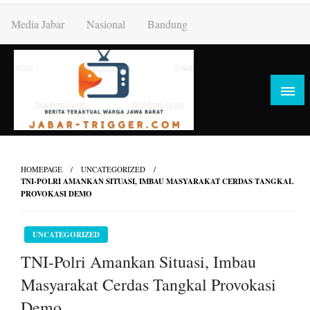
Skip
Media Jabar
Nasional
Bandung
to
content
HOMEPAGE
UNCATEGORIZED
TNI-POLRI AMANKAN SITUASI, IMBAU MASYARAKAT CERDAS TANGKAL
PROVOKASI DEMO
UNCATEGORIZED
TNI-Polri Amankan Situasi, Imbau
Masyarakat Cerdas Tangkal Provokasi
Demo