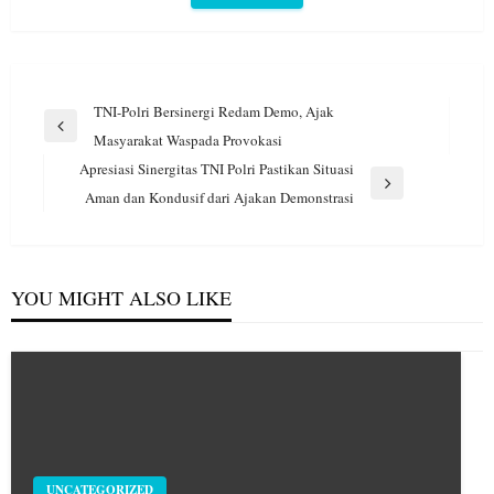
Navigasi
TNI-Polri Bersinergi Redam Demo, Ajak
pos
Previous
Masyarakat Waspada Provokasi
Post
Apresiasi Sinergitas TNI Polri Pastikan Situasi
Next
Aman dan Kondusif dari Ajakan Demonstrasi
Post
YOU MIGHT ALSO LIKE
UNCATEGORIZED