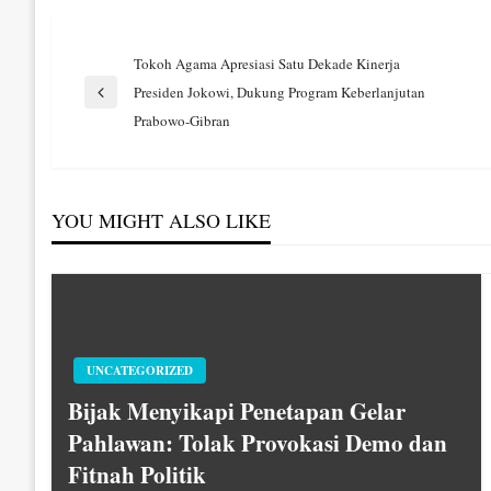
Navigasi
Tokoh Agama Apresiasi Satu Dekade Kinerja
Presiden Jokowi, Dukung Program Keberlanjutan
Previous
pos
Prabowo-Gibran
Post
YOU MIGHT ALSO LIKE
UNCATEGORIZED
Bijak Menyikapi Penetapan Gelar
Pahlawan: Tolak Provokasi Demo dan
Fitnah Politik