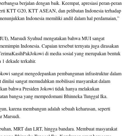
erbangsa berjalan dengan baik. Keempat, apresiasi peran-peran
eperti KTT G20, KTT ASEAN, dan pelibatan Indonesia terhadap
menunjukkan Indonesia memiliki andil dalam hal perdamaian,”
 (MUI), Marsudi Syuhud mengatakan bahwa MUI sangat
emimpin Indonesia. Capaian tersebut ternyata juga dirasakan
#TerimaKasihPakJokowi di media sosial yang merupakan bentuk
 1 dekade terkahir.
Jokowi sangat mengedepankan pembangunan infrastruktur dalam
dinilai sangat memudahkan mobilisasi masyarakat dalam
nkan bahwa Presiden Jokowi tidak hanya melakukan
hatan bangsa yang mempedomani Bhinneka Tunggal Ika.
gun, karena membangun adalah sebuah keharusan, seperti
ar Marsudi.
labuhan, MRT dan LRT, hingga bandara. Membuat masyarakat