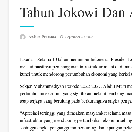
Tahun Jokowi Dan A
Posted
Andika Pratama
September 20, 2024
on
Jakarta – Selama 10 tahun memimpin Indonesia, Presiden J
melalui masifnya pembangunan infrastruktur mulai dari trans
kunci untuk mendorong pertumbuhan ekonomi yang berkela
Sekjen Muhammadiyah Periode 2022-2027, Abdul Mu’ti me
pertumbuhan ekonomi yang signifikan melalui pembangunan in
tetap terjaga yang berujung pada berkurangnya angka penga
“Apresiasi tertinggi yang dirasakan masyarakat selama ma
infrastruktur yang mendukung pertumbuhan ekonomi sehingga
sehingga angka pengangguran berkurang dan lapangan peker