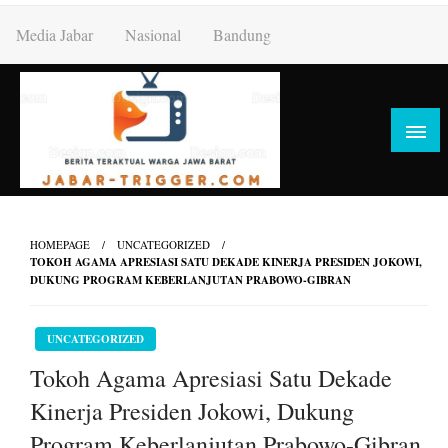
Skip
Media Jabar
Nasional
Bandung
to
content
HOMEPAGE
UNCATEGORIZED
TOKOH AGAMA APRESIASI SATU DEKADE KINERJA PRESIDEN JOKOWI,
DUKUNG PROGRAM KEBERLANJUTAN PRABOWO-GIBRAN
UNCATEGORIZED
Tokoh Agama Apresiasi Satu Dekade
Kinerja Presiden Jokowi, Dukung
Program Keberlanjutan Prabowo-Gibran