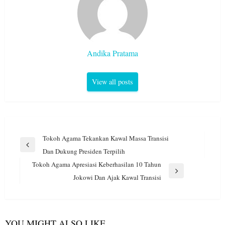
Andika Pratama
View all posts
Navigasi
Tokoh Agama Tekankan Kawal Massa Transisi
pos
Previous
Dan Dukung Presiden Terpilih
Post
Tokoh Agama Apresiasi Keberhasilan 10 Tahun
Next
Jokowi Dan Ajak Kawal Transisi
Post
YOU MIGHT ALSO LIKE