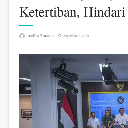
Ketertiban, Hindari
Posted
Andika Pratama
September 6, 2025
on