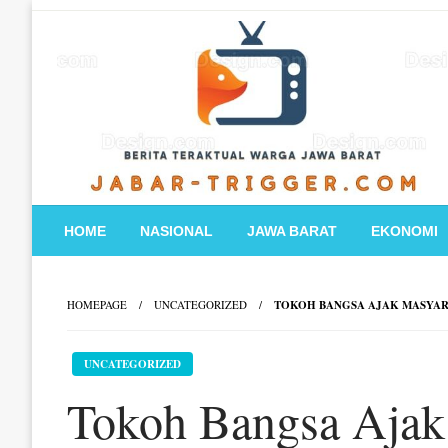
Skip
to
content
HOME
NASIONAL
JAWA BARAT
EKONOMI
HOMEPAGE
UNCATEGORIZED
TOKOH BANGSA AJAK MASYARA
UNCATEGORIZED
Tokoh Bangsa Ajak