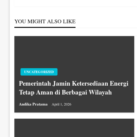
Post
pos
YOU MIGHT ALSO LIKE
UNCATEGORIZED
Pemerintah Jamin Ketersediaan Energi
Tetap Aman di Berbagai Wilayah
Andika Pratama
April 1, 2026