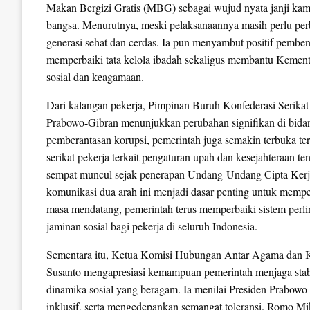
Makan Bergizi Gratis (MBG) sebagai wujud nyata janji ka
bangsa. Menurutnya, meski pelaksanaannya masih perlu pe
generasi sehat dan cerdas. Ia pun menyambut positif pembe
memperbaiki tata kelola ibadah sekaligus membantu Kemente
sosial dan keagamaan.
Dari kalangan pekerja, Pimpinan Buruh Konfederasi Serik
Prabowo-Gibran menunjukkan perubahan signifikan di bidan
pemberantasan korupsi, pemerintah juga semakin terbuka ter
serikat pekerja terkait pengaturan upah dan kesejahteraan te
sempat muncul sejak penerapan Undang-Undang Cipta Ke
komunikasi dua arah ini menjadi dasar penting untuk mempe
masa mendatang, pemerintah terus memperbaiki sistem perli
jaminan sosial bagi pekerja di seluruh Indonesia.
Sementara itu, Ketua Komisi Hubungan Antar Agama dan 
Susanto mengapresiasi kemampuan pemerintah menjaga stabil
dinamika sosial yang beragam. Ia menilai Presiden Prabowo b
inklusif, serta mengedepankan semangat toleransi. Romo Mi