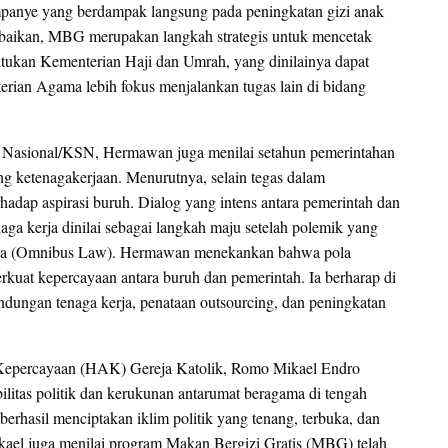
mpanye yang berdampak langsung pada peningkatan gizi anak
rbaikan, MBG merupakan langkah strategis untuk mencetak
ntukan Kementerian Haji dan Umrah, yang dinilainya dapat
rian Agama lebih fokus menjalankan tugas lain di bidang
at Nasional/KSN, Hermawan juga menilai setahun pemerintahan
g ketenagakerjaan. Menurutnya, selain tegas dalam
hadap aspirasi buruh. Dialog yang intens antara pemerintah dan
naga kerja dinilai sebagai langkah maju setelah polemik yang
rja (Omnibus Law). Hermawan menekankan bahwa pola
rkuat kepercayaan antara buruh dan pemerintah. Ia berharap di
ndungan tenaga kerja, penataan outsourcing, dan peningkatan
Kepercayaan (HAK) Gereja Katolik, Romo Mikael Endro
itas politik dan kerukunan antarumat beragama di tengah
erhasil menciptakan iklim politik yang tenang, terbuka, dan
kael juga menilai program Makan Bergizi Gratis (MBG) telah