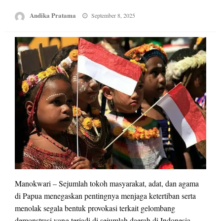
Posted
Andika Pratama
September 8, 2025
on
Manokwari – Sejumlah tokoh masyarakat, adat, dan agama
di Papua menegaskan pentingnya menjaga ketertiban serta
menolak segala bentuk provokasi terkait gelombang
demonstrasi yang terjadi di sejumlah daerah di Indonesia.