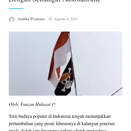
Posted
Andika Pratama
Agustus 8, 2025
on
Oleh: Fauzan Hidayat )*
Tren budaya populer di Indonesia tengah menunjukkan
pertumbuhan yang pesat, khususnya di kalangan generasi
muda. Salah satu fenomena terkini adalah munculnya