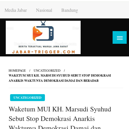
Skip
Media Jabar
Nasional
Bandung
to
content
HOMEPAGE
UNCATEGORIZED
WAKETUM MUI KH. MARSUDI SYUHUD SEBUT STOP DEMOKRASI
ANARKIS WAKTUNYA DEMOKRASI DAMAI DAN BERADAB
UNCATEGORIZED
Waketum MUI KH. Marsudi Syuhud
Sebut Stop Demokrasi Anarkis
Waktunya Demokrasi Damai dan