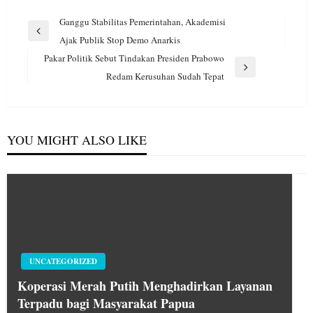
Navigasi
Ganggu Stabilitas Pemerintahan, Akademisi
pos
Previous
Ajak Publik Stop Demo Anarkis
Post
Pakar Politik Sebut Tindakan Presiden Prabowo
Next
Redam Kerusuhan Sudah Tepat
Post
YOU MIGHT ALSO LIKE
UNCATEGORIZED
Koperasi Merah Putih Menghadirkan Layanan
Terpadu bagi Masyarakat Papua